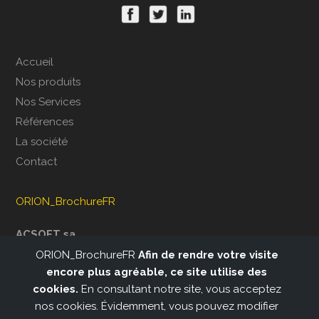
Accueil
Nos produits
Nos Services
Références
La société
Contact
ORION_BrochureFR
ACSOFT sa
Rue de la Belle Jardinière, 401
ORION_BrochureFR
Afin de rendre votre visite
B-4031 Angleur
encore plus agréable, ce site utilise des
Belgique
cookies.
En consultant notre site, vous acceptez
nos cookies. Évidemment, vous pouvez modifier
Tél. : +32 4 3660022
TVA : BE 0438 977 656