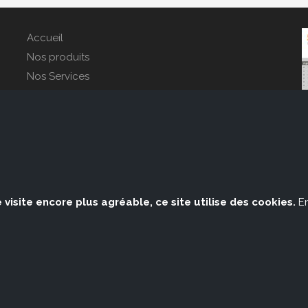
Accueil
Nos produits
Nos Services
Références
La société
Contact
 visite encore plus agréable, ce site utilise des cookies.
E
R
B
B