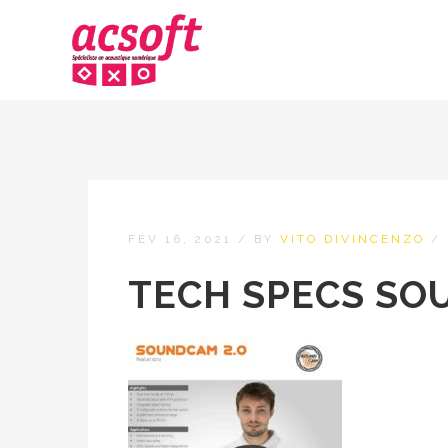
FÉV 16, 2021
/
BY
VITO DIVINCENZO
/
TECH SPECS SOU
SMA