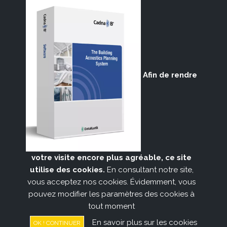
Afin de rendre
ACSOFT sa
Rue de la Belle Jardinière, 401
votre visite encore plus agréable, ce site
B-4031 Angleur
utilise des cookies.
En consultant notre site,
Belgique
vous acceptez nos cookies. Évidemment, vous
pouvez modifier les paramètres des cookies à
Tél. : +32 4 3660022
TVA : BE 0438 977 656
tout moment
Mentions légales
Cookie Policy
En savoir plus sur les cookies
OK ! CONTINUER