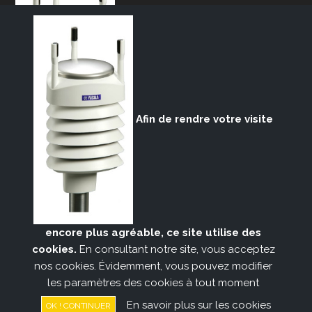
Afin de rendre votre visite
ACSOFT sa
Rue de la Belle Jardinière, 401
B-4031 Angleur
encore plus agréable, ce site utilise des
Belgique
cookies.
En consultant notre site, vous acceptez
nos cookies. Évidemment, vous pouvez modifier
Tél. : +32 4 3660022
TVA : BE 0438 977 656
les paramètres des cookies à tout moment
Mentions légales
Cookie Policy
En savoir plus sur les cookies
OK ! CONTINUER