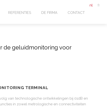
nl
fr
REFERENTIES
DE FIRMA
CONTACT
or de geluidmonitoring voor
MONITORING TERMINAL
volg van technologische ontwikkelingen bij 01dB en
uncties in zowel metrologische en connectiviteiten