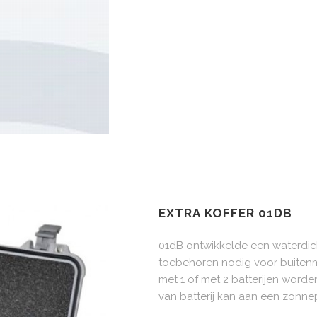
EXTRA KOFFER 01DB
01dB ontwikkelde een waterdic
toebehoren nodig voor buiten
met 1 of met 2 batterijen word
van batterij kan aan een zonn