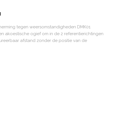
N
scherming tegen weersomstandigheden DMK01
n akoestische ogief om in de 2 referentierichtingen
igureerbaar afstand zonder de positie van de