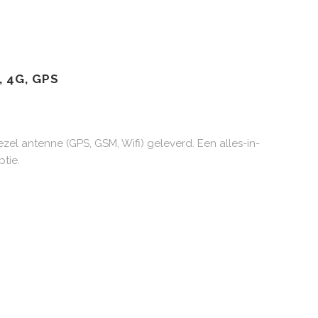
 4G, GPS
ezel antenne (GPS, GSM, Wifi) geleverd. Een alles-in-
ptie.