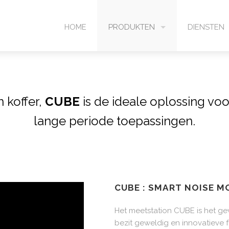
HOME
PRODUKTEN
DIENSTEN
ORION
ACT-400
n koffer,
CUBE
is de ideale oplossing vo
lange periode toepassingen.
SMART BA SOLUTION
FUSION
CUBE
CUBE : SMART NOISE 
WED
Het meetstation CUBE is het ge
AKOESTISCHE CAMERA
bezit geweldig en innovatieve f