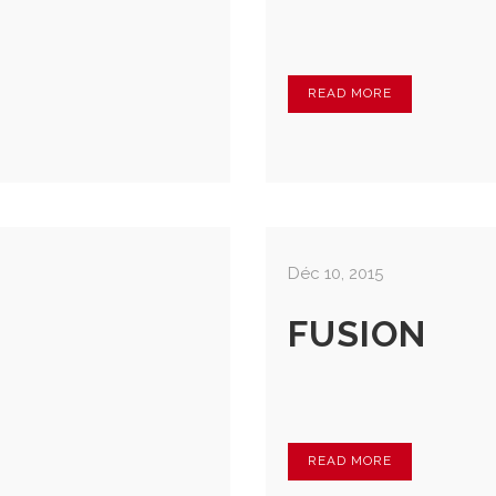
CAMERA ACOUSTIQUE
READ MORE
LOGICIELS PRÉVISIONNELS
WEB MONITORING
Déc 10, 2015
FUSION
READ MORE